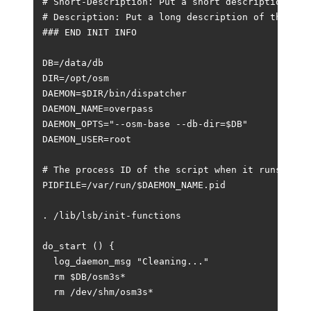
# Short-Description: Put a short description of t
# Description: Put a long description of the serv
### END INIT INFO

DB=/data/db

DIR=/opt/osm

DAEMON=$DIR/bin/dispatcher

DAEMON_NAME=overpass

DAEMON_OPTS="--osm-base --db-dir=$DB"

DAEMON_USER=root

# The process ID of the script when it runs is st
PIDFILE=/var/run/$DAEMON_NAME.pid

. /lib/lsb/init-functions

do_start () {

  log_daemon_msg "Cleaning..."

  rm $DB/osm3s*

  rm /dev/shm/osm3s*
