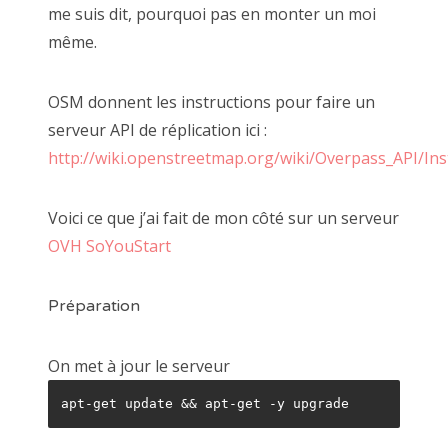
raspberry
me suis dit, pourquoi pas en monter un moi
synology
même.
OSM donnent les instructions pour faire un
serveur API de réplication ici :
ÉTIQUETTES
http://wiki.openstreetmap.org/wiki/Overpass_API/Inst
apache
backup
certbot
cryptage
debian
decrypt
dedibox
docker
duplicity
encrypt
esxi
gandi
Voici ce que j’ai fait de mon côté sur un serveur
hack
hyperbackup
ldap
letsencrypt
linux
mariad
OVH SoYouStart
MS SQL
mysql
object storage
online.net
openssl
Préparation
openstack
osx
ovh
owncloud
PDO
pdo_mssql
php
public cloud
python
s3
s3fs
scaleway
On met à jour le serveur
shoutcast
simple-hosting
ssh
sso
swift
synology
apt-get update && apt-get -y upgrade
ubuntu
visual studio code
vmware
windows