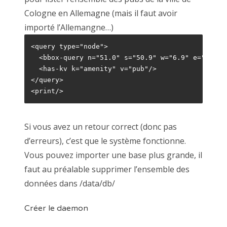
Cologne en Allemagne (mais il faut avoir
importé l’Allemangne…)
<query type="node">

  <bbox-query n="51.0" s="50.9" w="6.9" e="7.0"/>
  <has-kv k="amenity" v="pub"/>

</query>

<print/>
Si vous avez un retour correct (donc pas
d’erreurs), c’est que le système fonctionne.
Vous pouvez importer une base plus grande, il
faut au préalable supprimer l’ensemble des
données dans /data/db/
Créer le daemon