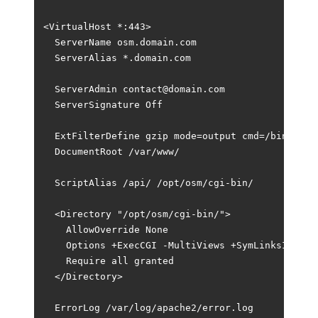
<VirtualHost *:443>

  ServerName osm.domain.com

  ServerAlias *.domain.com

  ServerAdmin contact@domain.com

  ServerSignature Off

  ExtFilterDefine gzip mode=output cmd=/bin/gzip

  DocumentRoot /var/www/

  ScriptAlias /api/ /opt/osm/cgi-bin/

  <Directory "/opt/osm/cgi-bin/">

    AllowOverride None

    Options +ExecCGI -MultiViews +SymLinksIfOwner
    Require all granted

  </Directory>

  ErrorLog /var/log/apache2/error.log
