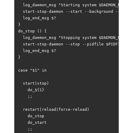
  log_daemon_msg "Starting system $DAEMON_NAME da
  start-stop-daemon --start --background --pidfi
  log_end_msg $?

}

do_stop () {

  log_daemon_msg "Stopping system $DAEMON_NAME da
  start-stop-daemon --stop --pidfile $PIDFILE --r
  log_end_msg $?

}

case "$1" in

  start|stop)

    do_${1}

    ;;

  restart|reload|force-reload)

    do_stop

    do_start

    ;;
