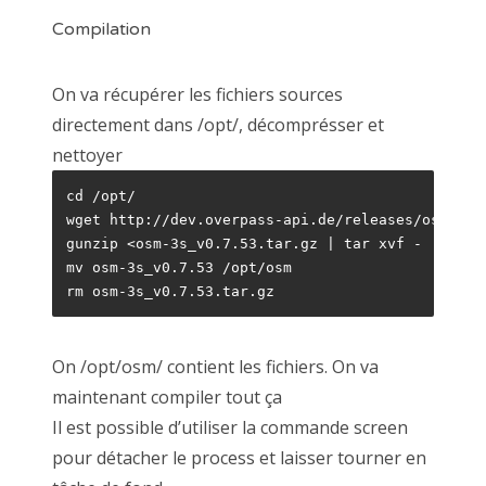
Compilation
On va récupérer les fichiers sources
directement dans /opt/, décomprésser et
nettoyer
cd /opt/

wget http://dev.overpass-api.de/releases/osm-3s_v
gunzip <osm-3s_v0.7.53.tar.gz | tar xvf -

mv osm-3s_v0.7.53 /opt/osm

rm osm-3s_v0.7.53.tar.gz
On /opt/osm/ contient les fichiers. On va
maintenant compiler tout ça
Il est possible d’utiliser la commande screen
pour détacher le process et laisser tourner en