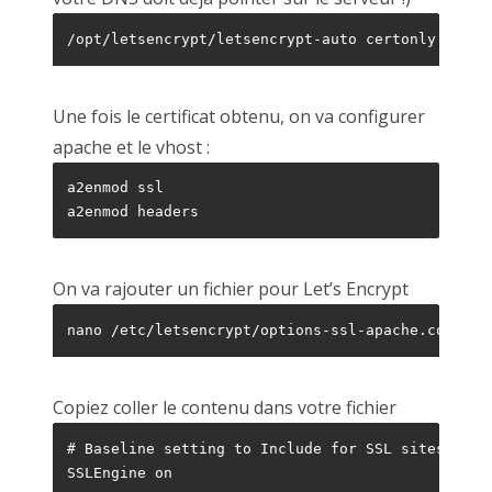
/opt/letsencrypt/letsencrypt-auto certonly --web
Une fois le certificat obtenu, on va configurer
apache et le vhost :
a2enmod ssl

a2enmod headers
On va rajouter un fichier pour Let’s Encrypt
nano /etc/letsencrypt/options-ssl-apache.conf
Copiez coller le contenu dans votre fichier
# Baseline setting to Include for SSL sites

SSLEngine on
