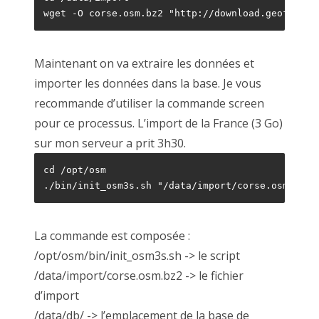
wget -O corse.osm.bz2 "http://download.geofabrik
Maintenant on va extraire les données et
importer les données dans la base. Je vous
recommande d’utiliser la commande screen
pour ce processus. L’import de la France (3 Go)
sur mon serveur a prit 3h30.
cd /opt/osm

./bin/init_osm3s.sh "/data/import/corse.osm.bz2"
La commande est composée :
/opt/osm/bin/init_osm3s.sh -> le script
/data/import/corse.osm.bz2 -> le fichier
d’import
/data/db/ -> l’emplacement de la base de