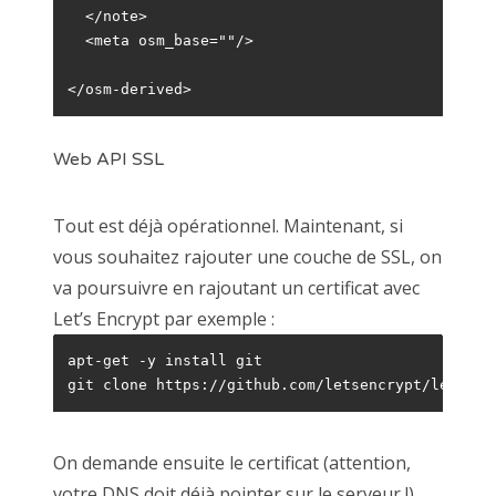
  </note>

  <meta osm_base=""/>

</osm-derived>
Web API SSL
Tout est déjà opérationnel. Maintenant, si
vous souhaitez rajouter une couche de SSL, on
va poursuivre en rajoutant un certificat avec
Let’s Encrypt par exemple :
apt-get -y install git

git clone https://github.com/letsencrypt/letsenc
On demande ensuite le certificat (attention,
votre DNS doit déjà pointer sur le serveur !)