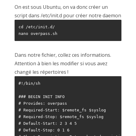
On est sous Ubuntu, on va donc créer un
script dans /etc/init.d pour créer notre daemon
cd /etc/init.d/

nano overpass.sh
Dans notre fichier, collez ces informations.
Attention à bien les modifier si vous avez
changé les répertoires !
#!/bin/sh

### BEGIN INIT INFO

# Provides: overpass

# Required-Start: $remote_fs $syslog

# Required-Stop: $remote_fs $syslog

# Default-Start: 2 3 4 5

# Default-Stop: 0 1 6
