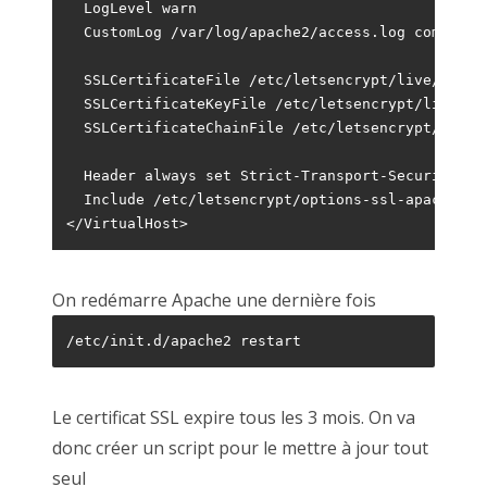
  LogLevel warn

  CustomLog /var/log/apache2/access.log combined

  SSLCertificateFile /etc/letsencrypt/live/osm.do
  SSLCertificateKeyFile /etc/letsencrypt/live/osm
  SSLCertificateChainFile /etc/letsencrypt/live/o
  Header always set Strict-Transport-Security "m
  Include /etc/letsencrypt/options-ssl-apache.con
</VirtualHost>
On redémarre Apache une dernière fois
/etc/init.d/apache2 restart
Le certificat SSL expire tous les 3 mois. On va
donc créer un script pour le mettre à jour tout
seul