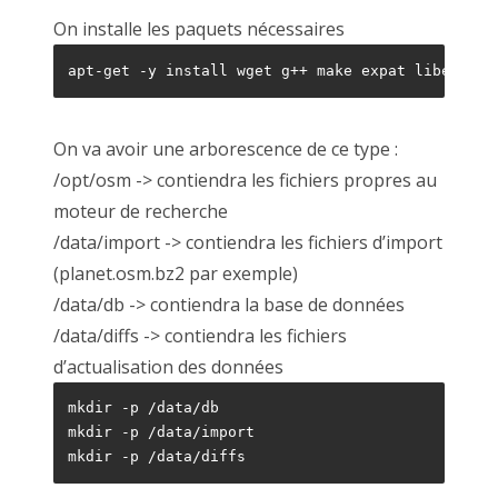
On installe les paquets nécessaires
apt-get -y install wget g++ make expat libexpat1
On va avoir une arborescence de ce type :
/opt/osm -> contiendra les fichiers propres au
moteur de recherche
/data/import -> contiendra les fichiers d’import
(planet.osm.bz2 par exemple)
/data/db -> contiendra la base de données
/data/diffs -> contiendra les fichiers
d’actualisation des données
mkdir -p /data/db

mkdir -p /data/import
