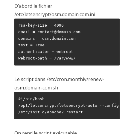
D’abord le fichier
/etc/letsencrypt/osm.domain.com.ini
rsa-key-size = 4096

email = contact@domain.com

domains = osm.domain.con

text = True

authenticator = webroot

webroot-path = /var/www/
Le script dans /etc/cron.monthly/renew-
osm.domain.com.sh
#!/bin/bash

/opt/letsencrypt/letsencrypt-auto --config /etc/
/etc/init.d/apache2 restart
On rend le script exécutable