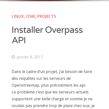
php
public cloud
python
s3
s3fs
scaleway
shoutcast
simple-hosting
ssh
sso
swift
synology
LINUX
,
OSM
,
PROJECTS
ubuntu
visual studio code
vmware
windows
Installer Overpass
API
CATÉGORIES
janvier 8, 2017
code
docker
esxi
Dans le cadre d’un projet, j’ai besoin de faire
linux
des requêtes sur les serveurs de
nextcloud
Openstreemap, plus précisément les api.
Non classé
Le problème c’est que les serveurs actuels
osm
osx
supportent une belle charge et comme je ne
projects
voulais pas prendre trop de place chez eux, je