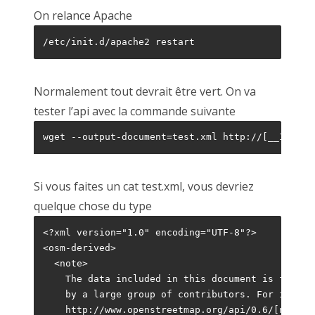
On relance Apache
/etc/init.d/apache2 restart
Normalement tout devrait être vert. On va
tester l’api avec la commande suivante
wget --output-document=test.xml http://[__IP__ou
Si vous faites un cat test.xml, vous devriez
quelque chose du type
<?xml version="1.0" encoding="UTF-8"?>

<osm-derived>

  <note>

    The data included in this document is from w
    by a large group of contributors. For indivi
    http://www.openstreetmap.org/api/0.6/[node|wa