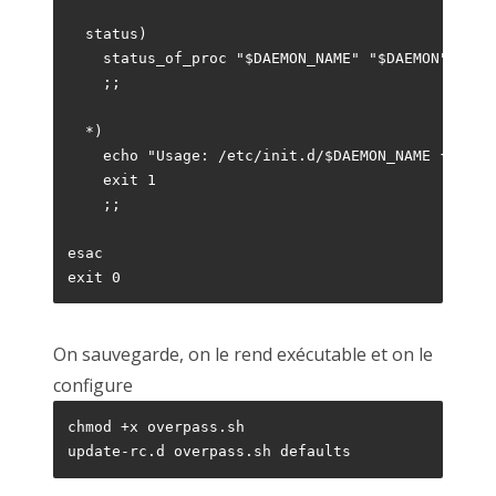
  status)

    status_of_proc "$DAEMON_NAME" "$DAEMON" && ex
    ;;

  *)

    echo "Usage: /etc/init.d/$DAEMON_NAME {start|
    exit 1

    ;;

esac

exit 0
On sauvegarde, on le rend exécutable et on le
configure
chmod +x overpass.sh

update-rc.d overpass.sh defaults