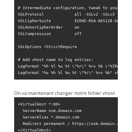
# Intermediate configuration, tweak to your needs
SSLProtocol             all -SSLv2 -SSLv3

SSLCipherSuite          ECDHE-RSA-AES128-GCM-SHA
SSLHonorCipherOrder     on

SSLCompression          off

SSLOptions +StrictRequire

# Add vhost name to log entries:

LogFormat "%h %l %u %t \"%r\" %>s %b \"%{Referer
LogFormat "%v %h %l %u %t \"%r\" %>s %b" vhost_c
On va maintenant changer notre fichier vhost
<VirtualHost *:80>

  ServerName osm.domain.com

  ServerAlias *.domain.com

  Redirect permanent / https://osm.domain.com/

</VirtualHost>
