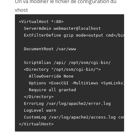
On va modifier le fichier de configuration du
vhost
<VirtualHost *:80>

  ServerAdmin webmaster@localhost

  ExtFilterDefine gzip mode=output cmd=/bin/gzip

  DocumentRoot /var/www

  ScriptAlias /api/ /opt/osm/cgi-bin/

  <Directory "/opt/osm/cgi-bin/">

    AllowOverride None

    Options +ExecCGI -MultiViews +SymLinksIfOwner
    Require all granted

  </Directory>

  ErrorLog /var/log/apache2/error.log

  LogLevel warn

  CustomLog /var/log/apache2/access.log combined

</VirtualHost>