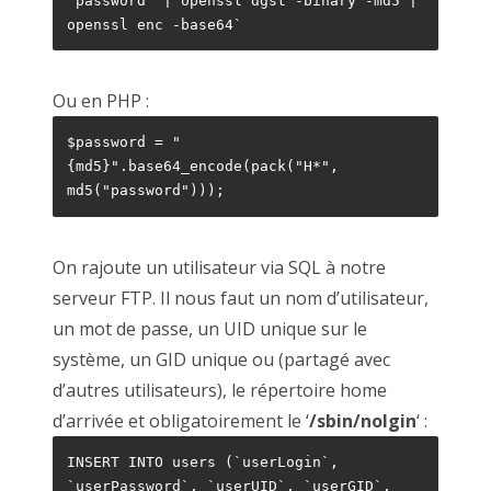
"password" | openssl dgst -binary -md5 | 
openssl enc -base64`
Ou en PHP :
$password = "
{md5}".base64_encode(pack("H*", 
md5("password")));
On rajoute un utilisateur via SQL à notre
serveur FTP. Il nous faut un nom d’utilisateur,
un mot de passe, un UID unique sur le
système, un GID unique ou (partagé avec
d’autres utilisateurs), le répertoire home
d’arrivée et obligatoirement le ‘
/sbin/nolgin
‘ :
INSERT INTO users (`userLogin`, 
`userPassword`, `userUID`, `userGID`, 