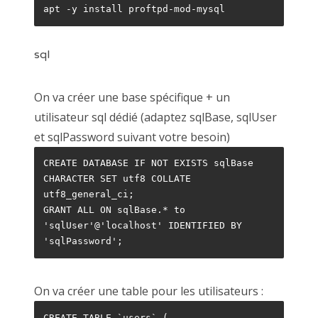
osm
apt -y install proftpd-mod-mysql
osx
projects
sql
raspberry
synology
On va créer une base spécifique + un
utilisateur sql dédié (adaptez sqlBase, sqlUser
et sqlPassword suivant votre besoin)
ÉTIQUETTES
CREATE DATABASE IF NOT EXISTS sqlBase 
apache
backup
certbot
cryptage
debian
CHARACTER SET utf8 COLLATE 
utf8_general_ci;

decrypt
dedibox
docker
duplicity
encrypt
GRANT ALL ON sqlBase.* to 
esxi
gandi
hack
hyperbackup
ldap
'sqlUser'@'localhost' IDENTIFIED BY 
'sqlPassword'; 
letsencrypt
linux
mariadb
MS SQL
mysql
object storage
online.net
openssl
openstack
On va créer une table pour les utilisateurs :
osx
ovh
owncloud
PDO
pdo_mssql
php
CREATE TABLE `users` (