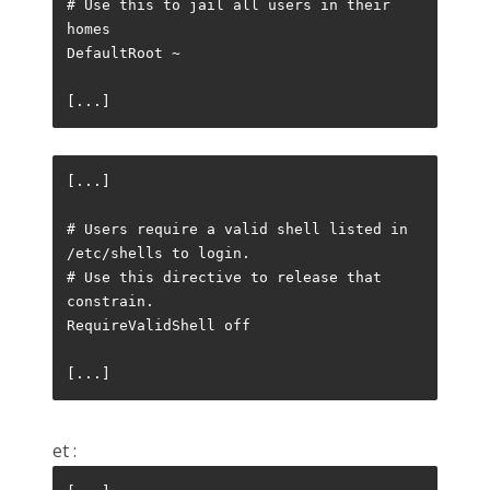
# Use this to jail all users in their 
homes 

DefaultRoot ~ 

[...]
[...]
# Users require a valid shell listed in 
/etc/shells to login.
# Use this directive to release that 
constrain.
RequireValidShell off 
[...]
et :