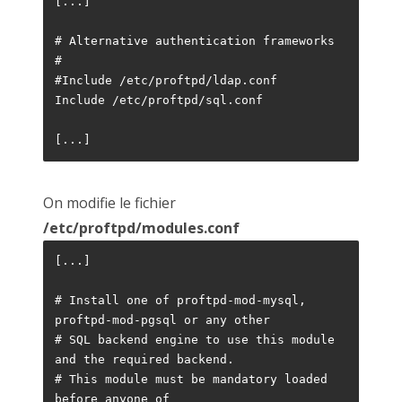
[...]
# Alternative authentication frameworks
#
#Include /etc/proftpd/ldap.conf
Include /etc/proftpd/sql.conf 
[...]
On modifie le fichier
/etc/proftpd/modules.conf
[...]
# Install one of proftpd-mod-mysql, 
proftpd-mod-pgsql or any other
# SQL backend engine to use this module 
and the required backend.
# This module must be mandatory loaded 
before anyone of