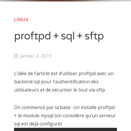
osx
ovh
owncloud
PDO
pdo_mssql
php
public cloud
python
s3
s3fs
scaleway
LINUX
shoutcast
simple-hosting
ssh
sso
swift
proftpd + sql + sftp
synology
ubuntu
visual studio code
vmware
windows
janvier 2, 2019
L’idée de l’article est d’utiliser proftpd avec un
CATÉGORIES
backend sql pour l’authentification des
utilisateurs et de sécuriser le tout via sftp.
code
docker
esxi
On commence par la base : on installe proftpd
linux
+ le module mysql (on considère qu’un serveur
nextcloud
sql est déjà configuré)
Non classé