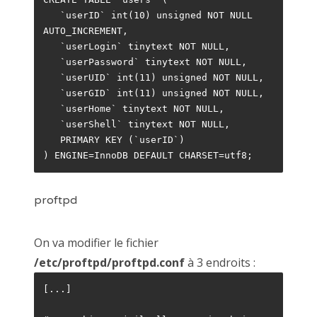
public cloud
python
s3
s3fs
scaleway
   `userID` int(10) unsigned NOT NULL 
AUTO_INCREMENT,
shoutcast
simple-hosting
ssh
sso
swift
   `userLogin` tinytext NOT NULL,
synology
ubuntu
visual studio code
vmware
   `userPassword` tinytext NOT NULL,
   `userUID` int(11) unsigned NOT NULL,
windows
   `userGID` int(11) unsigned NOT NULL,
   `userHome` tinytext NOT NULL,
   `userShell` tinytext NOT NULL,
   PRIMARY KEY (`userID`)
) ENGINE=InnoDB DEFAULT CHARSET=utf8;
proftpd
On va modifier le fichier
/etc/proftpd/proftpd.conf
à 3 endroits :
[...]
