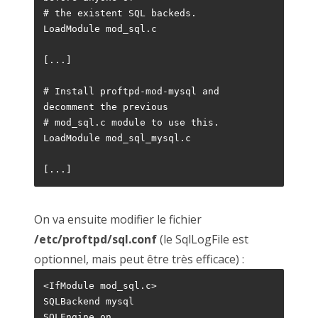
# the existent SQL backeds.
LoadModule mod_sql.c
[...]
# Install proftpd-mod-mysql and 
decomment the previous
# mod_sql.c module to use this.
LoadModule mod_sql_mysql.c 
[...]
On va ensuite modifier le fichier
/etc/proftpd/sql.conf
(le SqlLogFile est
optionnel, mais peut être très efficace) :
<IfModule mod_sql.c>
SQLBackend mysql
SQLEngine on