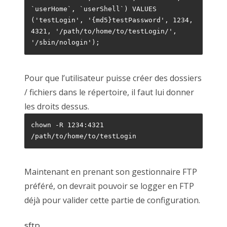
`userHome`, `userShell`) VALUES 
('testLogin', '{md5}testPassword', 1234, 
4321, '/path/to/home/to/testLogin/', 
'/sbin/nologin');
Pour que l’utilisateur puisse créer des dossiers
/ fichiers dans le répertoire, il faut lui donner
les droits dessus.
chown -R 1234:4321 
/path/to/home/to/testLogin
Maintenant en prenant son gestionnaire FTP
préféré, on devrait pouvoir se logger en FTP
déjà pour valider cette partie de configuration.
sftp