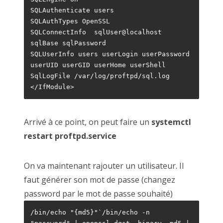
SQLAuthenticate users 
SQLAuthTypes OpenSSL
SQLConnectInfo  sqlUser@localhost 
sqlBase sqlPassword
SQLUserInfo users userLogin userPassword 
userUID userGID userHome userShell
SqlLogFile /var/log/proftpd/sql.log
</IfModule> 
Arrivé à ce point, on peut faire un
systemctl
restart proftpd.service
On va maintenant rajouter un utilisateur. Il
faut générer son mot de passe (changez
password par le mot de passe souhaité)
/bin/echo "{md5}"`/bin/echo -n 